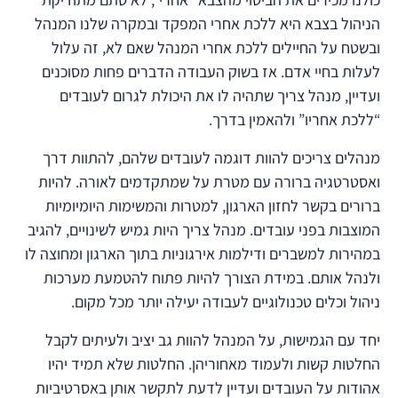
כולנו מכירים את הביטוי מהצבא “אחרי”, לא סתם מתודיקת
הניהול בצבא היא ללכת אחרי המפקד ובמקרה שלנו המנהל
ובשטח על החיילים ללכת אחרי המנהל שאם לא, זה עלול
לעלות בחיי אדם. אז בשוק העבודה הדברים פחות מסוכנים
ועדיין, מנהל צריך שתהיה לו את היכולת לגרום לעובדים
“ללכת אחריו” ולהאמין בדרך.
מנהלים צריכים להוות דוגמה לעובדים שלהם, להתוות דרך
ואסטרטגיה ברורה עם מטרת על שמתקדמים לאורה. להיות
ברורים בקשר לחזון הארגון, למטרות והמשימות היומיומיות
המוצבות בפני עובדים. מנהל צריך היות גמיש לשינויים, להגיב
במהירות למשברים ודילמות אירגוניות בתוך הארגון ומחוצה לו
ולנהל אותם. במידת הצורך להיות פתוח להטמעת מערכות
ניהול וכלים טכנולוגיים לעבודה יעילה יותר מכל מקום.
יחד עם הגמישות, על המנהל להוות גב יציב ולעיתים לקבל
החלטות קשות ולעמוד מאחוריהן. החלטות שלא תמיד יהיו
אהודות על העובדים ועדיין לדעת לתקשר אותן באסרטיביות