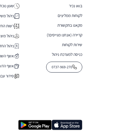
בואו נכיר
שעון נוכח
לקוחות ממליצים
ניהול משי
מקאנו בתקשורת
רשות החד
קריירה (אנחנו מגייסים!)
ניהול משאבי
שירות לקוחות
ניהול החז
כניסה למערכת ניהול
אשף השכ
אשף הדוח
0737-969-270
סידור עבו