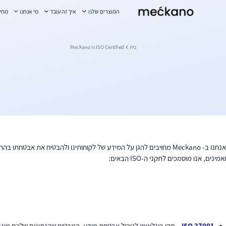
מקאנו
המוצרים שלנו
איך זה עובד
מי אנחנו
מחי
ן מרכזי
בית
Meckano is ISO Certified
אנחנו ב- Meckano מחויבים להגן על המידע של לקוחותינו ולהבטיח א
ואמינים, אנו מוסמכים לתקני ה-ISO הבאים:
ISO 27001
– תקן בינלאומי לניהול אבטחת מידע, המבטיח שהנתונים שלכם מו