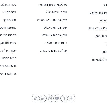
אפליקציית שעון נוכחות
כמה זה עולה
ות
שעות נוכחות NFC
בלוג מקצועי
מות ופרוייקטים
שעון נוכחות טביעת אצבע
סיור מודרך
שנות
שעון נוכחות טאבלט
מחשבון חיסכון
 אנוש - HRIS
שעון נוכחות אינטרנטי
טפסים חשובי
רי הוצאות
דיווח נוכחות טלפוני
טופס 101 מקוון
ר
קטלוג שעונים ביומטרים
סקירה של שעוני נ
ות
רשות החדשנות
דה ומשמרות
חישוב שעות ע
איך לבחור שעו