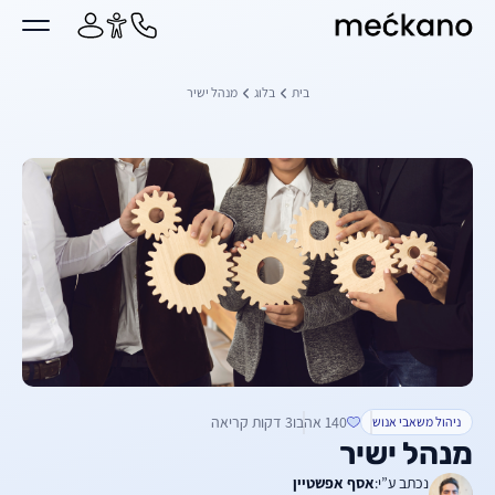
מקאנו
ן מרכזי
בית
בלוג
מנהל ישיר
140 אהבו
3 דקות קריאה
ניהול משאבי אנוש
מנהל ישיר
נכתב ע”י:
אסף אפשטיין