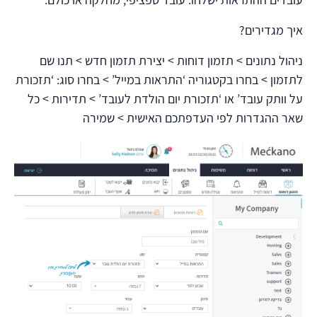
עובדים ההתראות ישלחו: עובד ספציפי, מחלקה או כולם.
איך מגדירים?
ניהול נתונים > תזמון דוחות > יצירת תזמון חדש > תנו שם
לתזמון > בחרו בקטגוריה ‘התראות במייל’ > בחרו סוג: ‘תזכורת
על וותק עובד’ או ‘תזכורת יום הולדת לעובד’ > תדירות > כל
שאר ההגדרות לפי העדפתכם האישית > שמירה