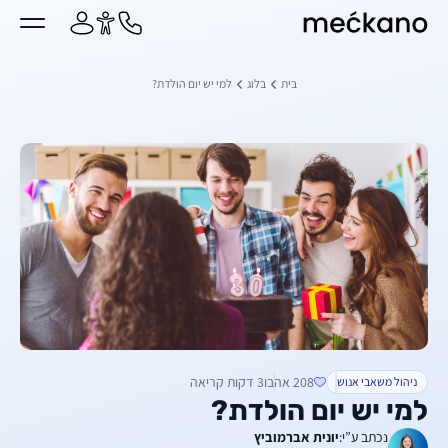
מקאנו
ן מרכזי
בית
בלוג
למי יש יום הולדת?
208 אהבו
3 דקות קריאה
ניהול משאבי אנוש
למי יש יום הולדת?
נכתב ע”י:
יונית אברמוביץ