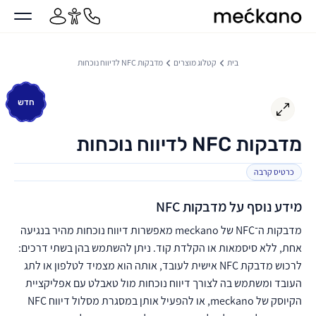
מקאנו
ן מרכזי
בית
קטלוג מוצרים
מדבקות NFC לדיווח נוכחות
חדש
מדבקות NFC לדיווח נוכחות
כרטיס קרבה
מידע נוסף על מדבקות NFC
מדבקות ה־NFC של meckano מאפשרות דיווח נוכחות מהיר בנגיעה
אחת, ללא סיסמאות או הקלדת קוד. ניתן להשתמש בהן בשתי דרכים:
לרכוש מדבקת NFC אישית לעובד, אותה הוא מצמיד לטלפון או לתג
העובד ומשתמש בה לצורך דיווח נוכחות מול טאבלט עם אפליקציית
הקיוסק של meckano, או להפעיל אותן במסגרת מסלול דיווח NFC