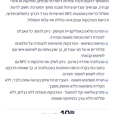
המאפשר להקים ולנהל עמדות דיווח לפי סניפים, מחלקות או אזורי
עבודה, עם שיוך עובדים וניהול מובנה מתוך המערכת. חשוב לדעת:
מסלול הדיווח באמצעות NFC הוא שירות נפרד הכרוך בתשלום חודשי,
ורכישת המדבקות עצמן אינה כוללת את עלות המסלול.
תמיכה מלאה באפליקציית הקיוסק - ניתן להפוך כל טאבלט
לעמדת דיווח נוכחות פשוטה ומהירה.
גמישות בשימוש - המדבקות מתאימות להצמדה על טלפונים
סלולריים או על תגי עובדים, כך שהן נוחות גם לשימוש אישי וגם
לשימוש קבוצתי.
טכנולוגיה אחידה בארגון - ניתן לשלב את מדבקות ה־NFC גם
במערכות בקרת כניסה התומכות בטכנולוגיה זו, כך שאותה מדבקה
יכולה לשמש למספר מטרות.
חוויית משתמש פשוטה - העובדים מדווחים בנגיעה אחת בלבד, ללא
הקלדת סיסמאות וללא ממשק מסובך.
פתרון אלחוטי וקל לתפעול - המדבקות פועלות ללא כבלים, ללא
סוללות וללא צורך בתחזוקה שוטפת.
10
₪