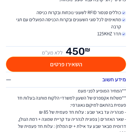
כוללים סנסור RFID לשעוני נוכחות ובקרות כניסה
מתאימים לכל סוגי השעונים ובקרות הכניסה הפועלים עם תגי
קרבה
תדר 125KHZ
450
₪
ללא מע”מ
השאירו פרטים
מידע חשוב
**המחיר המופיע לפני מעמ
**משלוח אקספרס של השעון למשרדי הלקוח מותנה בעלות חד
פעמית בהתאם למיקום גאוגרפי:
- מנהריה עד באר שבע : עלות חד פעמית של 85 ₪
- שאר האזורים ( צפונית לנהריה עד קריית שמונה + רמת הגולן,
דרומית מבאר שבע עד אילת + ים המלח) : עלות חד פעמית של