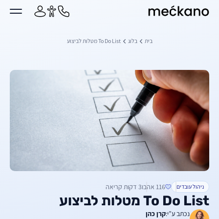
מקאנו
ן מרכזי
בית
בלוג
To Do List מטלות לביצוע
116 אהבו
3 דקות קריאה
ניהול עובדים
To Do List מטלות לביצוע
נכתב ע”י:
קרן כהן