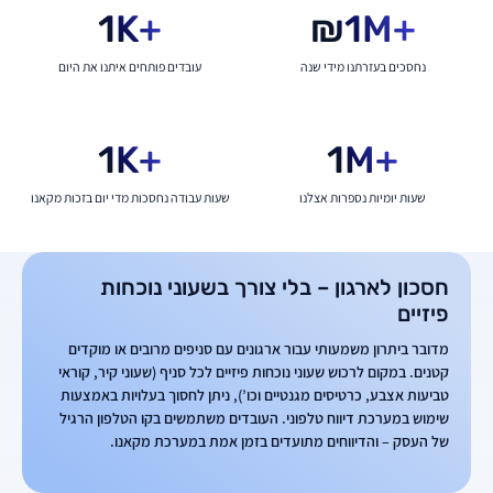
1
K+
₪
1
M+
נחסכים בעזרתנו מידי שנה
עובדים פותחים איתנו את היום
1
K+
1
M+
שעות יומיות נספרות אצלנו
שעות עבודה נחסכות מדי יום בזכות מקאנו
חסכון לארגון – בלי צורך בשעוני נוכחות
פיזיים
מדובר ביתרון משמעותי עבור ארגונים עם סניפים מרובים או מוקדים
קטנים. במקום לרכוש שעוני נוכחות פיזיים לכל סניף (שעוני קיר, קוראי
טביעות אצבע, כרטיסים מגנטיים וכו’), ניתן לחסוך בעלויות באמצעות
שימוש במערכת דיווח טלפוני. העובדים משתמשים בקו הטלפון הרגיל
של העסק – והדיווחים מתועדים בזמן אמת במערכת מקאנו.