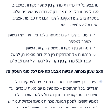
מתבצע על ידי מדידת מרחק בין מספר נקודות באצבע,
טכנולוגיה זו רלוונטית אך ורק לעבודה עם שעונים אלה.
במקרה בו ביצעו האקינג לשעון וגנבו את טביעות אצבע,
המידע לא שמיש כיוון ש:
העובד בשעון רשום כמספר בלבד ואין זיהוי שלו בשעון
מעבר למספר
המרחק בין הנקודות משמש רק את השעון
הנתונים של המרחקים בין הנקודות מוצפנים, למשל:
עובד 510 מרחק בין נקודה X לנקודה Y הינו 19 מ”מ
האם שעון נוכחות טביעת אצבע מתאים לכל סוגי העסקים?
בעיקרון, כן. שעונים ביומטריים מתאימים לעסקים בכל
הגדלים ובכל התחומים – ממפעלים עם מאות עובדים ועד
משרדי הייטק קטנים. היתרון הגדול שלהם הוא היכולת
למנוע זיופים ולספק תמונת נוכחות אמינה ומדויקת, אך יש
לקחת בחשבון שמקומות עבודה עם רגישות לפרטיות